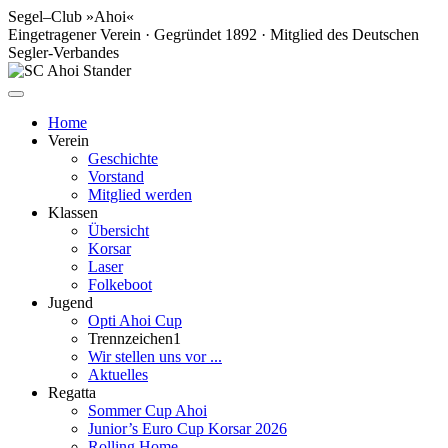
Segel–Club »Ahoi«
Eingetragener Verein · Gegründet 1892 · Mitglied des Deutschen
Segler-Verbandes
Home
Verein
Geschichte
Vorstand
Mitglied werden
Klassen
Übersicht
Korsar
Laser
Folkeboot
Jugend
Opti Ahoi Cup
Trennzeichen1
Wir stellen uns vor ...
Aktuelles
Regatta
Sommer Cup Ahoi
Junior’s Euro Cup Korsar 2026
Rolling Home